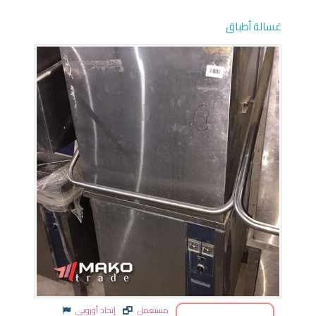
غسالة أطباق
مستعمل
إتحاد أوروبي