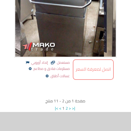
مستعمل
إتحاد أوروبي
اتصل لمعرفة السعر
مستلزمات فنادق و مطاعم
غسالات أطباق
صفحة
1
من
2
-
11
منتج
|<
<
1
2
>
>|