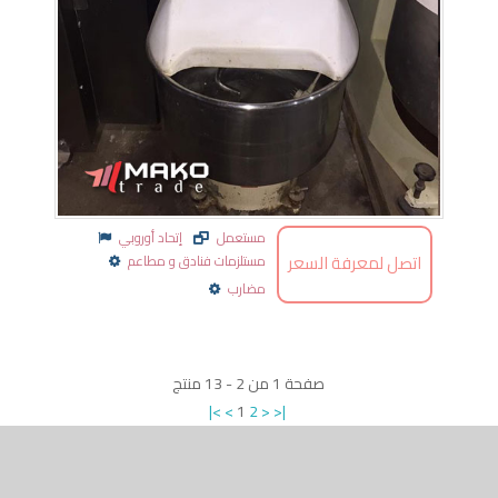
مستعمل
إتحاد أوروبي
اتصل لمعرفة السعر
مستلزمات فنادق و مطاعم
مضارب
صفحة
1
من
2
-
13
منتج
|<
<
1
2
>
>|